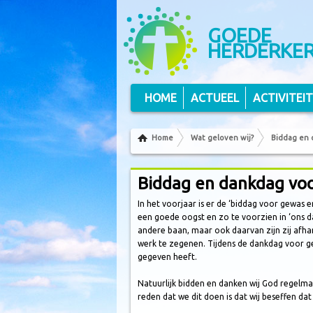
Volg ons op Twitter
Volg ons via RSS
GOEDE
HERDERKE
HOME
ACTUEEL
ACTIVITEI
Home
Wat geloven wij?
Biddag en 
Biddag en dankdag voo
In het voorjaar is er de ‘biddag voor gewas 
een goede oogst en zo te voorzien in ‘ons 
andere baan, maar ook daarvan zijn zij afha
werk te zegenen. Tijdens de dankdag voor gew
gegeven heeft.
Natuurlijk bidden en danken wij God regelmati
reden dat we dit doen is dat wij beseffen dat 