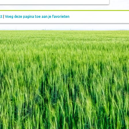
ct
|
Voeg deze pagina toe aan je favorieten