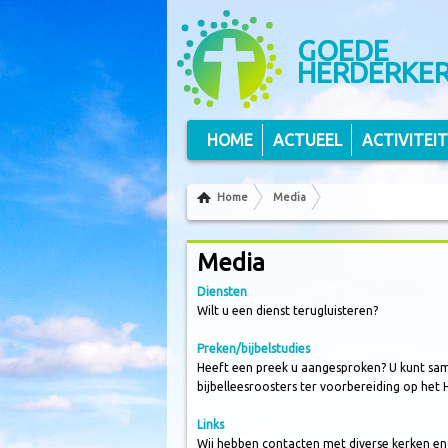
Volg ons op Twitter
Volg ons via RSS
GOEDE
HERDERKE
HOME
ACTUEEL
ACTIVITEI
Home
Media
Media
Diensten
Wilt u een dienst terugluisteren?
Preken/bijbelstudies
Heeft een preek u aangesproken? U kunt s
bijbelleesroosters ter voorbereiding op het 
Links
Wij hebben contacten met diverse kerken en