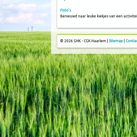
Foto's
Benieuwd naar leuke kiekjes van een activitei
© 2026 GHK - CGK Haarlem |
Sitemap
|
Conta