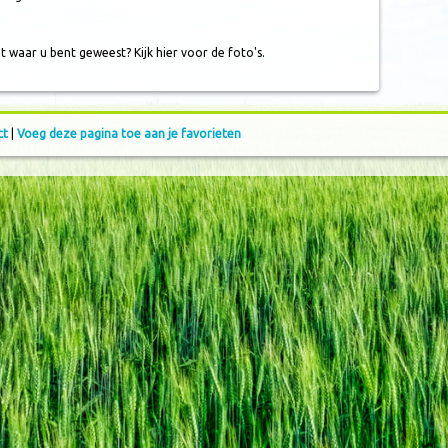
t waar u bent geweest? Kijk hier voor de foto's.
ct
|
Voeg deze pagina toe aan je favorieten