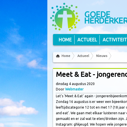
Volg ons op Twitter
Volg ons via RSS
GOEDE
HERDERKE
HOME
ACTUEEL
ACTIVITEI
Home
Actueel
Nieuws
Meet & Eat - jongeren
dinsdag 4 augustus 2020
Door
Webmaster
Let's 'Meet & Eat' again - jongerenbijeenkom
Zondag 16 augustus is er weer een bijeenkom
leeftijdscategorie 12 tot en met 17 (18 jaar 
and eat’. We gaan met elkaar luisteren naar
gemaakt en er zal wat te eten/drinken zijn.
Instagram: ghkjeugd. We hopen vele jongere