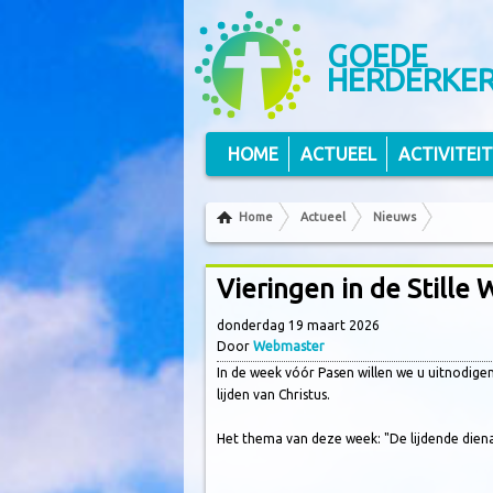
Volg ons op Twitter
Volg ons via RSS
GOEDE
HERDERKE
HOME
ACTUEEL
ACTIVITEI
Home
Actueel
Nieuws
Vieringen in de Stille
donderdag 19 maart 2026
Door
Webmaster
In de week vóór Pasen willen we u uitnodigen 
lijden van Christus.
Het thema van deze week: "De lijdende dien