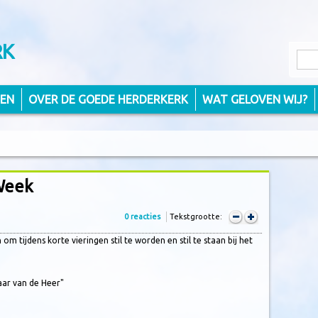
RK
TEN
OVER DE GOEDE HERDERKERK
WAT GELOVEN WIJ?
 Week
0 reacties
Tekstgrootte:
om tijdens korte vieringen stil te worden en stil te staan bij het
aar van de Heer"